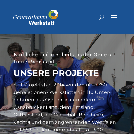
Einblicke in die Arbeit aus der Genera­
tio­nen­Werk­statt
UNSERE PROJEKTE
Seit Projekt­start 2014 wurden über 350
Genera­tionen- Werkstätten in 110 Unter­
nehmen aus Osnabrück und dem
Osnabrücker Land, dem Emsland,
Ostfriesland, der Grafschaft Bentheim,
Vechta und dem angren­zenden Westfalen
mit 55 Schulen und mehr als ca. 1.500