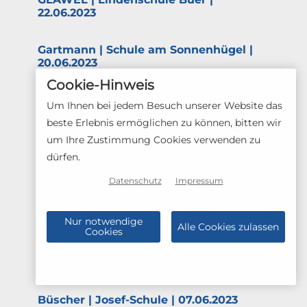
22.06.2023
Gartmann | Schule am Sonnen­hügel |
20.06.2023
Cookie-Hinweis
Echterhoff | Gesamt­schule Lotte
Um Ihnen bei jedem Besuch unserer Website das
Wester­kappeln | 14.06.2023
beste Erlebnis ermöglichen zu können, bitten wir
um Ihre Zustimmung Cookies verwenden zu
BEN Maschi­nenbau | Realschule
dürfen.
Wallen­horst | 14.06.2023
Datenschutz
Impressum
OS ZOO | Bertha-von-Suttner-Schule |
13.06.2023
Nur notwendige
Alle Cookies zulassen
Cookies
Wurst | Von Ravensberg Schule |
09.06.2023
Büscher | Josef-Schule | 07.06.2023