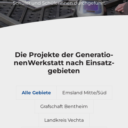
Schüler und Schüle­rinnen durch­ge­führt.
Die Projekte der Genera­tio­
nen­Werk­statt nach Einsatz­
ge­bieten
Alle Gebiete
Emsland Mitte/Süd
Grafschaft Bentheim
Landkreis Vechta