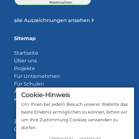
alle Auszeichnungen ansehen
Sitemap
Startseite
Über uns
Projekte
Für Unternehmen
Für Schulen
Aktuelles
Cookie-Hinweis
Kontakt
Um Ihnen bei jedem Besuch unserer Website das
beste Erlebnis ermöglichen zu können, bitten wir
um Ihre Zustimmung Cookies verwenden zu
Zustimmungsstatus: Cookies abgelehnt.
dürfen.
Cookies erlauben
Datenschutz
Impressum