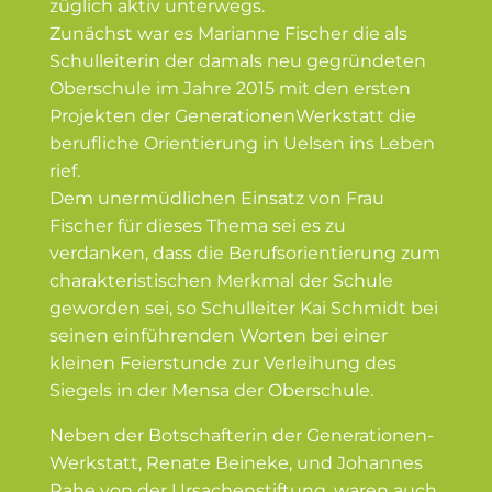
züglich aktiv unterwegs.
Zunächst war es Marianne Fischer die als
Schul­lei­terin der damals neu gegrün­deten
Oberschule im Jahre 2015 mit den ersten
Projekten der Genera­tio­nen­Werk­statt die
beruf­liche Orien­tierung in Uelsen ins Leben
rief.
Dem unermüd­lichen Einsatz von Frau
Fischer für dieses Thema sei es zu
verdanken, dass die Berufs­ori­en­tierung zum
charak­te­ris­ti­schen Merkmal der Schule
geworden sei, so Schul­leiter Kai Schmidt bei
seinen einfüh­renden Worten bei einer
kleinen Feier­stunde zur Verleihung des
Siegels in der Mensa der Oberschule.
Neben der Botschaf­terin der Genera­tio­nen­
Werk­statt, Renate Beineke, und Johannes
Rahe von der Ursachen­stiftung, waren auch