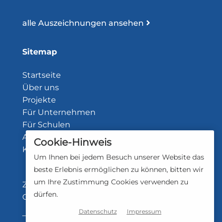
alle Auszeichnungen ansehen
Sitemap
Startseite
Über uns
Projekte
Für Unternehmen
Für Schulen
Aktuelles
Cookie-Hinweis
Kontakt
Um Ihnen bei jedem Besuch unserer Website das
beste Erlebnis ermöglichen zu können, bitten wir
um Ihre Zustimmung Cookies verwenden zu
Zustimmungsstatus: Cookies abgelehnt.
dürfen.
Cookies erlauben
Datenschutz
Impressum