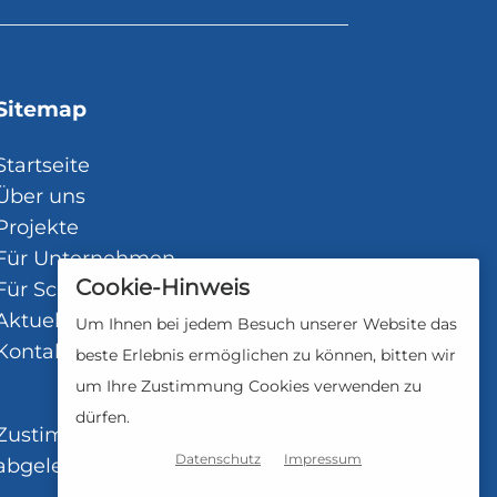
Sitemap
Startseite
Über uns
Projekte
Für Unternehmen
Cookie-Hinweis
Für Schulen
Aktuelles
Um Ihnen bei jedem Besuch unserer Website das
Kontakt
beste Erlebnis ermöglichen zu können, bitten wir
um Ihre Zustimmung Cookies verwenden zu
dürfen.
Zustimmungsstatus: Cookies
Datenschutz
Impressum
abgelehnt.
Cookies erlauben